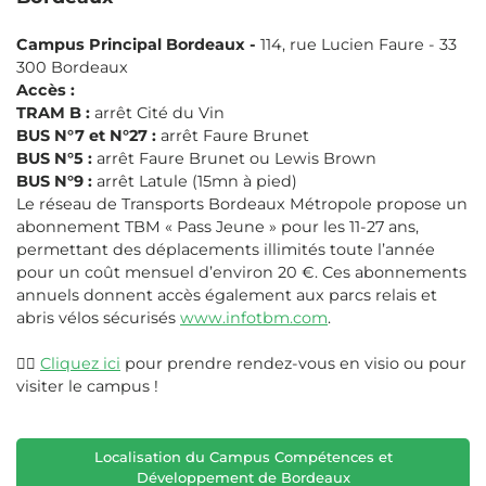
Campus Principal Bordeaux -
114, rue Lucien Faure - 33
300 Bordeaux
Accès :
TRAM B :
arrêt Cité du Vin
BUS N°7 et N°27 :
arrêt Faure Brunet
BUS N°5 :
arrêt Faure Brunet ou Lewis Brown
BUS N°9 :
arrêt Latule (15mn à pied)
Le réseau de Transports Bordeaux Métropole propose un
abonnement TBM « Pass Jeune » pour les 11-27 ans,
permettant des déplacements illimités toute l’année
pour un coût mensuel d’environ 20 €. Ces abonnements
annuels donnent accès également aux parcs relais et
abris vélos sécurisés
www.infotbm.com
.
👉🏼
Cliquez ici
pour prendre rendez-vous en visio ou pour
visiter le campus !
Localisation du Campus Compétences et
Développement de Bordeaux