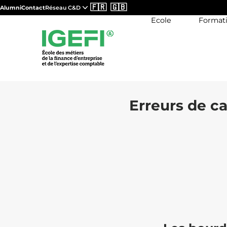
🇫🇷
🇬🇧
Alumni
Contact
Réseau C&D
Ecole
Format
Erreurs de ca