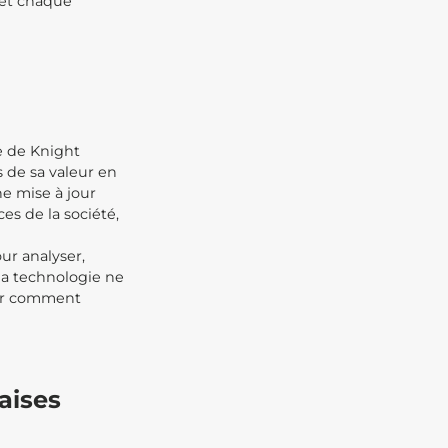
 et chaque
e de Knight
s de sa valeur en
e mise à jour
es de la société,
ur analyser,
 la technologie ne
voir comment
aises