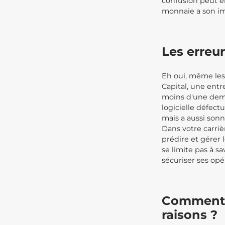
confusion peut 
monnaie a son im
Les erreu
Eh oui, même les
Capital, une entr
moins d'une demi
logicielle défect
mais a aussi sonn
Dans votre carri
prédire et gérer l
se limite pas à sa
sécuriser ses opér
Comment é
raisons ?