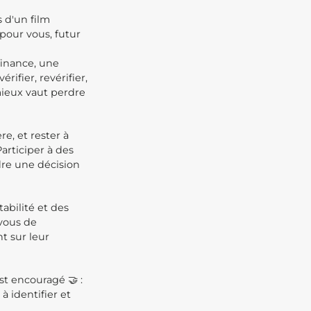
s d'un film
 pour vous, futur
finance, une
rifier, revérifier,
mieux vaut perdre
re, et rester à
Participer à des
dre une décision
tabilité et des
-vous de
t sur leur
t encouragé 🤝 :
 identifier et