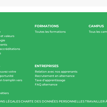
FORMATIONS
CAMPUS
e
Toutes les formations
Tous les ca
et valeurs
ogie
ments
 accréditations
s
S
ENTREPRISES
ouvez votre
Relation avec nos apprenants
portunité
Recrutement en alternance
un tremplin vers
Taxe d'apprentissage
FAQ alternance
étiers
NS LÉGALES
CHARTE DES DONNÉES PERSONNELLES
TRAVAILLER À