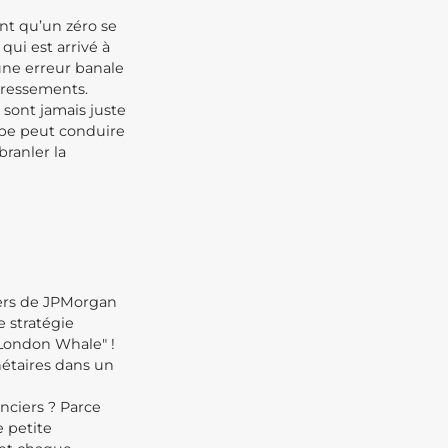
ant qu’un zéro se
qui est arrivé à
une erreur banale
edressements.
 sont jamais juste
ppe peut conduire
ranler la
aders de JPMorgan
 stratégie
 "London Whale" !
nétaires dans un
nciers ? Parce
e petite