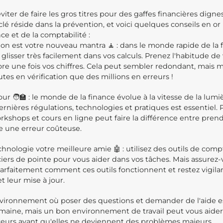
iter de faire les gros titres pour des gaffes financières digne
 clé réside dans la prévention, et voici quelques conseils en or
nce et de la comptabilité :
ation est votre nouveau mantra 🧘 : dans le monde rapide de la 
glisser très facilement dans vos calculs. Prenez l'habitude de vé
core une fois vos chiffres. Cela peut sembler redondant, mais 
es en vérification que des millions en erreurs !
ur 🧑‍🏫 : le monde de la finance évolue à la vitesse de la lumiè
ernières régulations, technologies et pratiques est essentiel. 
rkshops et cours en ligne peut faire la différence entre pren
ire une erreur coûteuse.
chnologie votre meilleure amie 🤖 : utilisez des outils de comp
nciers de pointe pour vous aider dans vos tâches. Mais assurez
faitement comment ces outils fonctionnent et restez vigilan
 leur mise à jour.
vironnement où poser des questions et demander de l'aide es
umaine, mais un bon environnement de travail peut vous aider à
rreurs avant qu'elles ne deviennent des problèmes majeurs.