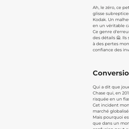
Ah, le zéro, ce p
glisse subreptice
Kodak. Un malheu
en un véritable c
Ce genre d'erreur
des détails 🙅. I
à des pertes monu
confiance des inv
Conversio
Qui a dit que jou
Chase qui, en 20
risquée en un fia
Cet incident mont
marché globalisé
Mais pourquoi est
que dans un monde