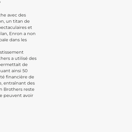
s
che avec des
n, un titan de
pectaculaires et
ilan, Enron a non
bale dans les
estissement
hers a utilisé des
permettait de
uant ainsi 50
nté financière de
e, entraînant des
n Brothers reste
ue peuvent avoir