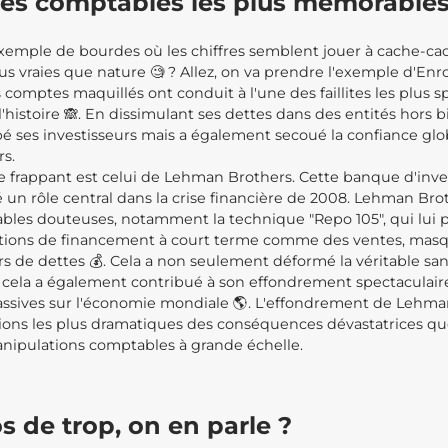
es comptables les plus mémorable
xemple de bourdes où les chiffres semblent jouer à cache-ca
 vraies que nature 🧐 ? Allez, on va prendre l'exemple d'Enro
s comptes maquillés ont conduit à l'une des faillites les plus s
'histoire 🙈. En dissimulant ses dettes dans des entités hors b
 ses investisseurs mais a également secoué la confiance glo
rs.
 frappant est celui de Lehman Brothers. Cette banque d'inv
 un rôle central dans la crise financière de 2008. Lehman Brot
bles douteuses, notamment la technique "Repo 105", qui lui 
ations de financement à court terme comme des ventes, masq
ars de dettes 💰. Cela a non seulement déformé la véritable sa
s cela a également contribué à son effondrement spectaculair
ssives sur l'économie mondiale 🌎. L'effondrement de Lehma
ations les plus dramatiques des conséquences dévastatrices q
anipulations comptables à grande échelle.
os de trop, on en parle ?