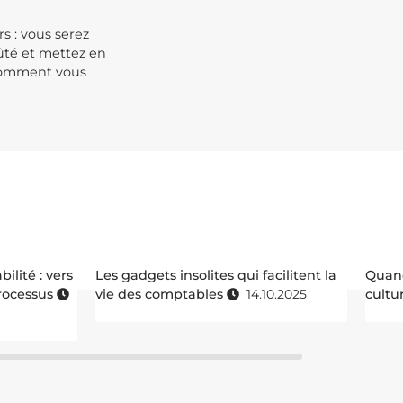
s : vous serez
fûté et mettez en
à comment vous
ilité : vers
Les gadgets insolites qui facilitent la
Quand
rocessus
vie des comptables
14.10.2025
cultu