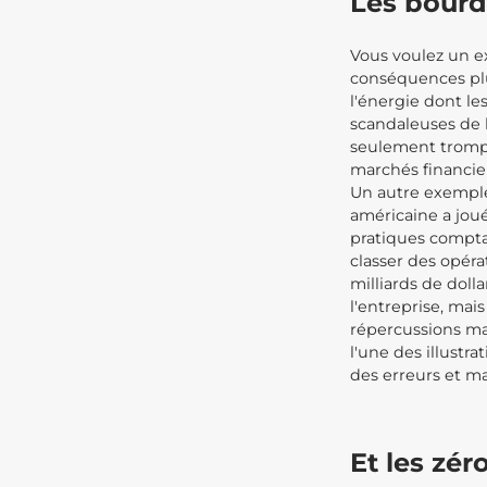
Les bourd
Vous voulez un e
conséquences plus
l'énergie dont le
scandaleuses de l
seulement trompé
marchés financie
Un autre exemple
américaine a joué
pratiques compta
classer des opér
milliards de doll
l'entreprise, mai
répercussions ma
l'une des illustr
des erreurs et m
Et les zér