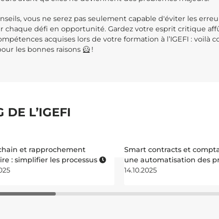
nseils, vous ne serez pas seulement capable d'éviter les erreur
r chaque défi en opportunité. Gardez votre esprit critique af
ompétences acquises lors de votre formation à l’IGEFI : voil
 pour les bonnes raisons 🦸 !
 DE L’IGEFI
chain et rapprochement
Smart contracts et comptab
re : simplifier les processus
une automatisation des p
2025
14.10.2025