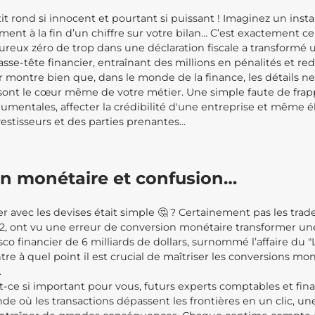
etit rond si innocent et pourtant si puissant ! Imaginez un inst
ment à la fin d’un chiffre sur votre bilan… C’est exactement ce 
reux zéro de trop dans une déclaration fiscale a transformé 
asse-tête financier, entraînant des millions en pénalités et r
 montre bien que, dans le monde de la finance, les détails ne
ls sont le cœur même de votre métier. Une simple faute de fra
mentales, affecter la crédibilité d'une entreprise et même éb
estisseurs et des parties prenantes...
n monétaire et confusion…
er avec les devises était simple 🤔 ? Certainement pas les tr
12, ont vu une erreur de conversion monétaire transformer une
sco financier de 6 milliards de dollars, surnommé l’affaire du
re à quel point il est crucial de maîtriser les conversions mo
.
-ce si important pour vous, futurs experts comptables et fina
 où les transactions dépassent les frontières en un clic, un