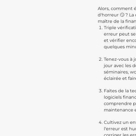
Alors, comment év
d'horreur 🙄 ? La
maître de la fina
Triple vérific
erreur peut se 
et vérifier en
quelques minut
Tenez-vous à jo
jour avec les d
séminaires, wo
éclairée et fa
Faites de la te
logiciels fina
comprendre par
maintenance et
Cultivez un en
l'erreur est h
corriger les e