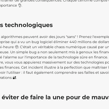
entraîner de grandes conséquences. Chaque centime compte
portance 👌.
rs technologiques
 algorithmes peuvent avoir des jours "sans" ! Prenez l'exempl
eprise qui a vu un bug logiciel éliminer 440 millions de dollar
-heure 🥺. C'était un véritable chaos numérique causé par un
ueuse. Un simple bug a non seulement mis à genoux les financ
é l'alarme sur l'importance de la technologie sûre en finance.
ère, vous vous appuierez massivement sur des technologies po
es finances. Cet incident illustre à la perfection que maîtriser
voir l'utiliser : il faut également comprendre ses failles et sa
ations 🔐.
viter de faire la une pour de mauv