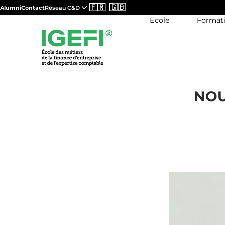
🇫🇷
🇬🇧
Alumni
Contact
Réseau C&D
Ecole
Format
NOU