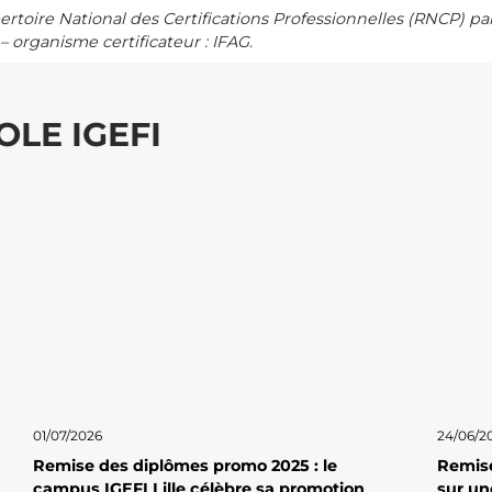
épertoire National des Certifications Professionnelles (RNCP) pa
 organisme certificateur : IFAG
.
OLE IGEFI
01/07/2026
24/06/2
Remise des diplômes promo 2025 : le
Remise
campus IGEFI Lille célèbre sa promotion
sur un