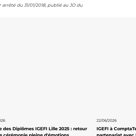
r arrêté du 31/01/2018, publié au JO du
026
22/06/2026
 des Diplômes IGEFI Lille 2025 : retour
IGEFI à ComptaTe
e cérémonie pleine d'émotions
partenariat avec