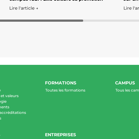
Lire l'article →
Lire l'a
FORMATIONS
CAMPUS
e
Toutes les formations
Tous les ca
et valeurs
ogie
ments
 accréditations
s
S
ENTREPRISES