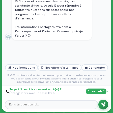
Tarifs et financement
👋 Bonjour et bienvenue ! Je suis
Léa
, ton
assistante virtuelle. Je suis là pour répondre à
Services aux apprenants
toutes tes questions sur notre école, nos
programmes, l’inscription ou les offres
d’alternance.
CARRIÈRES
ENTREPRISES
Jobboard : trouvez votre
Relation avec nos
Les informations partagées m’aident à
prochaine opportunité
apprenants
t’accompagner et t’orienter. Comment puis-je
Alternance : un tremplin vers
Recrutement en alternance
t’aider ? 😊
l’emploi
Taxe d'apprentissage
Partenaires
FAQ alternance
Débouchés métiers
CGV
MENTIONS LÉGALES
CHARTE DES DONNÉES
PERSONNELLES
TRAVAILLER À L'IGEFI
FORMULAIRE DE
🎓 Nos formations
📝 Nos offres d'alternance
💼 Candidater
RÉCLAMATION
🔒 IGEFI utilise vos données uniquement pour traiter votre demande, vous pouvez
vous désinscrire à tout moment. Aucune information n'est obligatoire pour
poursuivre cette conversation.
Charte des données personnelles
.
Tu préfères être recontacté(e) ?
›
📞
On en parle ?
Échange rapide avec un conseiller ✨