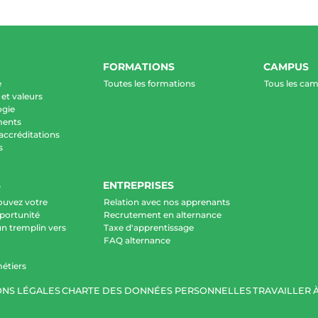
FORMATIONS
CAMPUS
e
Toutes les formations
Tous les ca
et valeurs
ogie
ments
 accréditations
s
S
ENTREPRISES
ouvez votre
Relation avec nos apprenants
portunité
Recrutement en alternance
un tremplin vers
Taxe d'apprentissage
FAQ alternance
étiers
NS LÉGALES
CHARTE DES DONNÉES PERSONNELLES
TRAVAILLER À