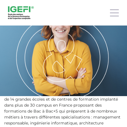
VOTRE ÉCOLE FAIT PARTIE DU RÉSEAU COMPÉTENCES
ET DÉVELOPPEMENT ET ÇA CHANGE TOUT !
Compétences et Développement
, acteur engagé de
l’enseignement, pionnier dans l’intégration des
compétences humaines dans les trajectoires
d’apprentissage et dans l’accompagnement individualisé
de chaque apprenant vous permet de bénéficier d’un
modèle éducatif inédit.
Pour accompagner les réussites, toutes les réussites.
Le réseau Compétences et Développement est un réseau
de 14 grandes écoles et de centres de formation implanté
dans plus de 30 campus en France proposant des
formations de Bac à Bac+5 qui préparent à de nombreux
métiers à travers différentes spécialisations : management
responsable, ingénierie informatique, architecture