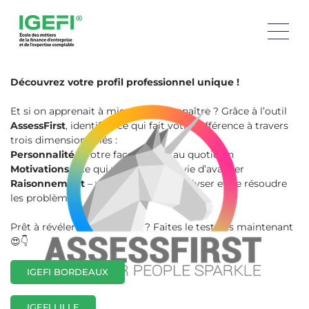
Découvrez AssessFirst avec l'IFAG
Découvrez votre profil professionnel unique !
Et si on apprenait à mieux vous connaître ? Grâce à l’outil
AssessFirst
, identifiez ce qui fait votre différence à travers
trois dimensions clés :
Personnalité
– votre façon d’agir au quotidien
Motivations
– ce qui vous donne envie d’avancer
Raisonnement
– votre manière d’analyser et de résoudre
les problèmes
Prêt à révéler vos soft skills ? Faites le test dès maintenant
😍👇
IGEFI BORDEAUX
IGEFI LILLE