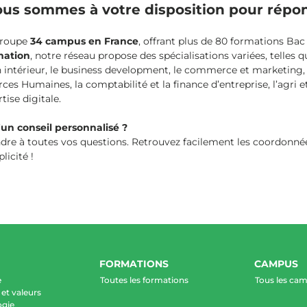
ous sommes à votre disposition pour répo
groupe
34 campus en France
, offrant plus de 80 formations Bac
mation
, notre réseau propose des spécialisations variées, telles
gn intérieur, le business development, le commerce et marketing,
 Humaines, la comptabilité et la finance d’entreprise, l’agri et 
tise digitale.
un conseil personnalisé ?
ndre à toutes vos questions. Retrouvez facilement les coordonnée
licité !
FORMATIONS
CAMPUS
e
Toutes les formations
Tous les ca
et valeurs
ogie