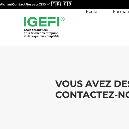
🇫🇷
🇬🇧
Alumni
Contact
Réseau C&D
Ecole
Format
VOUS AVEZ DE
CONTACTEZ-NO