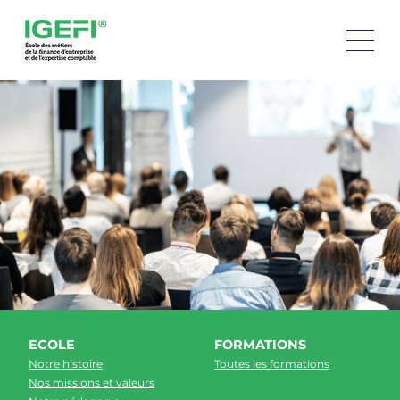
Depuis plus de 150 ans, nous formons les futurs
professionnels des métiers de la finance d’entreprise à qui
nous donnons un accès direct à l’emploi.
Pour en savoir plus,
cliquez ici
ECOLE
FORMATIONS
Notre histoire
Toutes les formations
Nos missions et valeurs